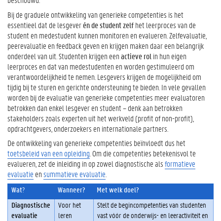
m
Bij de graduele ontwikkeling van generieke competenties is het
p
essentieel dat de lesgever
én de student zelf
het leerproces van de
e
student en medestudent kunnen monitoren en evalueren. Zelfevaluatie,
t
peerevaluatie en feedback geven en krijgen maken daar een belangrijk
e
onderdeel van uit. Studenten krijgen een
actieve rol
in hun eigen
n
leerproces en dat van medestudenten en worden gestimuleerd om
t
verantwoordelijkheid te nemen. Lesgevers krijgen de mogelijkheid om
i
tijdig bij te sturen en gerichte ondersteuning te bieden. In vele gevallen
e
worden bij de evaluatie van generieke competenties meer evaluatoren
s
betrokken dan enkel lesgever en student – denk aan betrokken
:
stakeholders zoals experten uit het werkveld (profit of non-profit),
w
opdrachtgevers, onderzoekers en internationale partners.
a
t
De ontwikkeling van generieke competenties beïnvloedt dus het
b
toetsbeleid van een opleiding
. Om die competenties betekenisvol te
e
evalueren, zet de inleiding in op zowel diagnostische als
formatieve
t
evaluatie
en
summatieve evaluatie
.
e
Wat
?
Wanneer?
Met welk doel?
k
e
Diagnostische
Voor het
Stelt de begincompetenties van studenten
n
evaluatie
leren
vast vóór de onderwijs- en leeractiviteit en