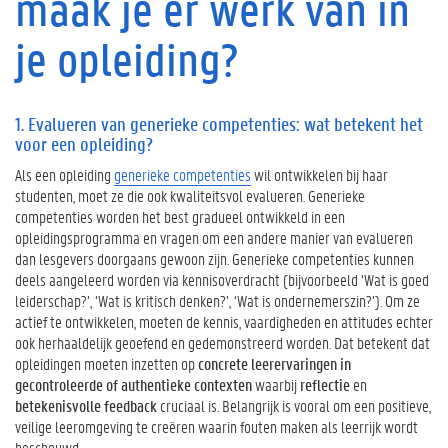
maak je er werk van in
a
l
je opleiding?
u
e
r
e
1. Evalueren van generieke competenties: wat betekent het
voor een opleiding?
n
v
Als een opleiding
generieke competenties
wil ontwikkelen bij haar
a
studenten, moet ze die ook kwaliteitsvol evalueren. Generieke
n
competenties worden het best gradueel ontwikkeld in een
g
opleidingsprogramma en vragen om een andere manier van evalueren
e
dan lesgevers doorgaans gewoon zijn. Generieke competenties kunnen
n
deels aangeleerd worden via kennisoverdracht (bijvoorbeeld ‘Wat is goed
e
leiderschap?’, ‘Wat is kritisch denken?’, ‘Wat is ondernemerszin?’). Om ze
r
actief te ontwikkelen, moeten de kennis, vaardigheden en attitudes echter
i
ook herhaaldelijk geoefend en gedemonstreerd worden. Dat betekent dat
e
opleidingen moeten inzetten op
concrete leerervaringen in
k
gecontroleerde of authentieke contexten
waarbij
reflectie
en
e
betekenisvolle feedback
cruciaal is. Belangrijk is vooral om een positieve,
c
veilige leeromgeving te creëren waarin fouten maken als leerrijk wordt
o
beschouwd.