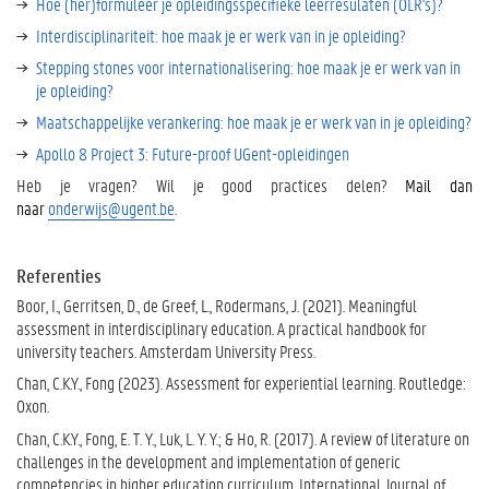
Hoe (her)formuleer je opleidingsspecifieke leerresulaten (OLR's)?
e
n
Interdisciplinariteit: hoe maak je er werk van in je opleiding?
?
Stepping stones voor internationalisering: hoe maak je er werk van in
U
je opleiding?
G
Maatschappelijke verankering: hoe maak je er werk van in je opleiding?
e
n
Apollo 8 Project 3: Future-proof UGent-opleidingen
t
Heb je vragen? Wil je good practices delen?
Mail dan
-
naar
onderwijs@ugent.be
.
P
r
a
Referenties
k
Boor, I., Gerritsen, D., de Greef, L., Rodermans, J. (2021). Meaningful
t
assessment in interdisciplinary education. A practical handbook for
i
university teachers. Amsterdam University Press.
j
k
Chan, C.K.Y., Fong (2023). Assessment for experiential learning. Routledge:
e
Oxon.
n
Chan, C.K.Y., Fong, E. T. Y., Luk, L. Y. Y.; & Ho, R. (2017). A review of literature on
challenges in the development and implementation of generic
competencies in higher education curriculum. International Journal of