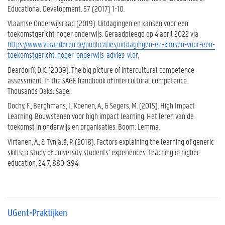
Educational Development. 57 (2017) 1-10.
Vlaamse Onderwijsraad (2019). Uitdagingen en kansen voor een
toekomstgericht hoger onderwijs. Geraadpleegd op 4 april 2022 via
https://www.vlaanderen.be/publicaties/uitdagingen-en-kansen-voor-een-
toekomstgericht-hoger-onderwijs-advies-vlor
;
Deardorff, D.K. (2009). The big picture of intercultural competence
assessment. In the SAGE handbook of intercultural competence.
Thousands Oaks: Sage.
Dochy, F., Berghmans, I., Koenen, A., & Segers, M. (2015). High Impact
Learning. Bouwstenen voor high impact learning. Het leren van de
toekomst in onderwijs en organisaties. Boom: Lemma.
Virtanen, A., & Tynjälä, P. (2018). Factors explaining the learning of generic
skills: a study of university students’ experiences. Teaching in higher
education, 24:7, 880-894.
UGent-Praktijken