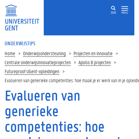
ZOEK
MENU
ONDERWIJSTIPS
Home
Onderwijsondersteuning
Projecten en innovatie
Centrale onderwijsinnovatieprojecten
Apollo 8 projecten
Futureproof UGent-opleidingen
Evalueren van generieke competenties: hoe maak je er werk van in je opleidi
Evalueren van
Op
deze
generieke
pagina
1
competenties: hoe
.
E
v