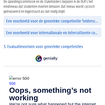
De opleidingscommissie en de stakeholders bepalen in de OLR’s het
i
eindniveau dat studenten moeten behalen. Dat niveau wordt cyclisch
e
geëvalueerd en bijgestuurd als dat nodig blijkt.
v
o
Een voorbeeld voor de generieke competentie 'leiderschap'
r
m
e
Een voorbeeld voor internationale en interculturele competenties
n
v
3. Evaluatievormen voor generieke competenties
o
o
r
g
e
n
e
r
i
e
k
e