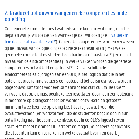
e
n
2. Gradueel opbouwen van generieke competenties in de
opleiding
e
r
Om generieke competenties kwaliteitsvol te kunnen evalueren, moet je
i
bepalen wat je wil toetsen en wanneer je dat wil doen (zie ‘
Evalueren:
e
hoe doe je dat kwaliteitsvol?
’). Generieke competenties worden verweven
k
op het niveau van de opleidingsspecifieke leerresultaten (‘Met welke
e
generieke competenties studeert een bachelor of master af?’) en op het
c
niveau van de eindcompetenties (‘In welke vakken worden die generieke
o
competenties ontwikkeld en getoetst?’). Als verschillende
m
eindcompetenties bijdragen aan een OLR, is het logisch dat die in het
p
opleidingsprogramma volgens een oplopend beheersingsniveau worden
e
opgebouwd. Dat zorgt voor een samenhangend curriculum. De UGent
t
verwacht dat opleidingsspecifieke leerresultaten doorheen een opleiding
e
in meerdere opleidingsonderdelen worden ontwikkeld én getoetst –
n
minimum twee keer. De opleiding kiest daarbij bewust voor die
t
evaluatievormen (en werkvormen) die de studenten begeleiden in hun
i
ontwikkeling naar het complexe niveau dat in de OLR’s ingeschreven
e
staat. Het model hieronder illustreert de mogelijke beheersingsniveaus
s
die studenten kunnen bereiken en welke evaluatievormen daarbij
i