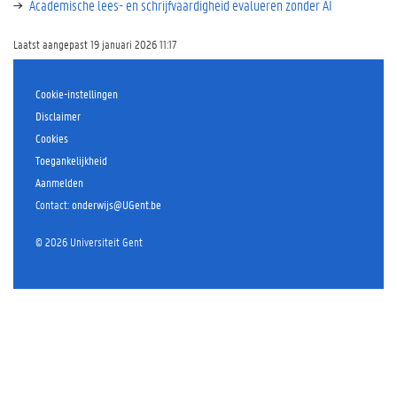
Academische lees- en schrijfvaardigheid evalueren zonder AI
Laatst aangepast 19 januari 2026 11:17
Cookie-instellingen
Disclaimer
Cookies
Toegankelijkheid
Aanmelden
Contact
:
onderwijs@UGent.be
©
2026
Universiteit Gent