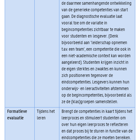
t
de daarmee samenhangende ontwikkeling
h
van de generieke competenties van start
e
gaan. De diagnostische evaluatie laat
t
vooral toe om de variatie in
v
begincompetenties zichtbaar te maken
o
voor studenten en lesgever. (Denk
o
bijvoorbeeld aan ‘leiderschap opnemen
r
t.a.v. een team’, een competentie die ook in
e
een niet-academische context kan worden
e
aangeleerd). Studenten krijgen inzicht in
n
de eigen sterktes en zwaktes en kunnen
o
zich positioneren tegenover de
p
eindcompetenties. Lesgevers kunnen hun
l
onderwijs- en leeractiviteiten afstemmen
e
op de begincompetenties, bijvoorbeeld als
i
ze de (klas)groepen samenstellen.
d
Formatieve
Tijdens het
Brengt de competenties in kaart tijdens het
i
evaluatie
leren
leerproces en stimuleert studenten om
n
over hun eigen leerproces te reflecteren
g
en dat proces bij te sturen in functie van de
?
eindcompetenties die ze moeten bereiken.