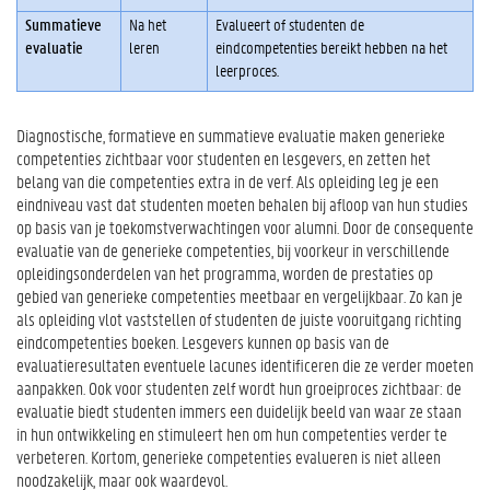
2
Summatieve
Na het
Evalueert of studenten de
.
evaluatie
leren
eindcompetenties bereikt hebben na het
G
leerproces.
r
a
d
Diagnostische, formatieve en summatieve evaluatie maken generieke
u
competenties zichtbaar voor studenten en lesgevers, en zetten het
e
belang van die competenties extra in de verf. Als opleiding leg je een
e
eindniveau vast dat studenten moeten behalen bij afloop van hun studies
l
op basis van je toekomstverwachtingen voor alumni. Door de consequente
o
evaluatie van de generieke competenties, bij voorkeur in verschillende
p
opleidingsonderdelen van het programma, worden de prestaties op
b
gebied van generieke competenties meetbaar en vergelijkbaar. Zo kan je
o
als opleiding vlot vaststellen of studenten de juiste vooruitgang richting
u
eindcompetenties boeken. Lesgevers kunnen op basis van de
w
evaluatieresultaten eventuele lacunes identificeren die ze verder moeten
e
aanpakken. Ook voor studenten zelf wordt hun groeiproces zichtbaar: de
n
evaluatie biedt studenten immers een duidelijk beeld van waar ze staan
v
in hun ontwikkeling en stimuleert hen om hun competenties verder te
a
verbeteren. Kortom, generieke competenties evalueren is niet alleen
n
noodzakelijk, maar ook waardevol.
g